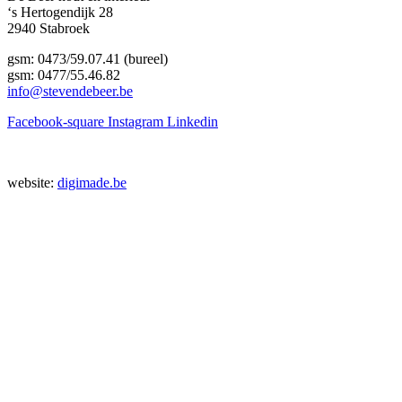
‘s Hertogendijk 28
2940 Stabroek
gsm: 0473/59.07.41 (bureel)
gsm: 0477/55.46.82
info@stevendebeer.be
Facebook-square
Instagram
Linkedin
Privacy (PDF)
website:
digimade.be